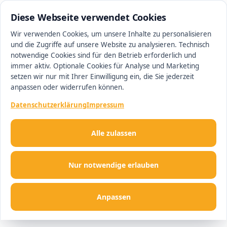
0511 13221100
#1 Makler in Hannover
Diese Webseite verwendet Cookies
Wir verwenden Cookies, um unsere Inhalte zu personalisieren
und die Zugriffe auf unsere Website zu analysieren. Technisch
Men
notwendige Cookies sind für den Betrieb erforderlich und
immer aktiv. Optionale Cookies für Analyse und Marketing
setzen wir nur mit Ihrer Einwilligung ein, die Sie jederzeit
anpassen oder widerrufen können.
Datenschutzerklärung
Impressum
Alle zulassen
Nur notwendige erlauben
Anpassen