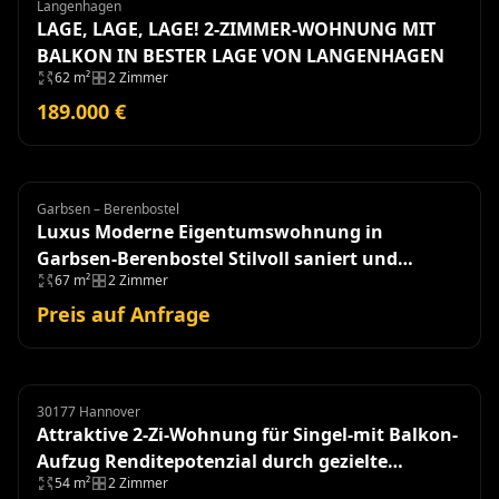
Langenhagen
Wohnung
LAGE, LAGE, LAGE! 2-ZIMMER-WOHNUNG MIT
BALKON IN BESTER LAGE VON LANGENHAGEN
62 m²
2 Zimmer
189.000 €
Garbsen – Berenbostel
Eigentumswohnung
Luxus Moderne Eigentumswohnung in
Garbsen-Berenbostel Stilvoll saniert und
67 m²
2 Zimmer
einzugsbereit!
Preis auf Anfrage
30177 Hannover
Eigentumswohnung
Attraktive 2-Zi-Wohnung für Singel-mit Balkon-
Aufzug Renditepotenzial durch gezielte
54 m²
2 Zimmer
Modernisierung