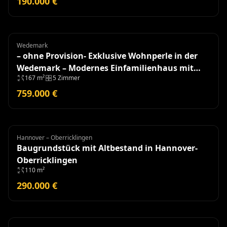
190.000 €
Wedemark
Einfamilienhaus
– ohne Provision- Exklusive Wohnperle in der
Wedemark – Modernes Einfamilienhaus mit
167 m²
5 Zimmer
hochwertiger Ausstattung
759.000 €
Hannover – Oberricklingen
Grundstück
Baugrundstück mit Altbestand in Hannover-
Oberricklingen
110 m²
290.000 €