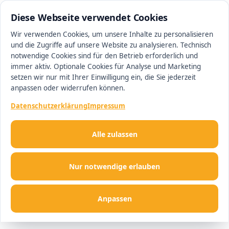
0511 13221100
#1 Makler in Hannover
Diese Webseite verwendet Cookies
Wir verwenden Cookies, um unsere Inhalte zu personalisieren
und die Zugriffe auf unsere Website zu analysieren. Technisch
Men
notwendige Cookies sind für den Betrieb erforderlich und
immer aktiv. Optionale Cookies für Analyse und Marketing
setzen wir nur mit Ihrer Einwilligung ein, die Sie jederzeit
anpassen oder widerrufen können.
Datenschutzerklärung
Impressum
Alle zulassen
Nur notwendige erlauben
Anpassen