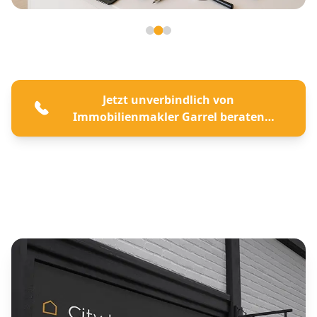
Seite 2 von 3
Jetzt unverbindlich von
Immobilienmakler Garrel beraten
lassen