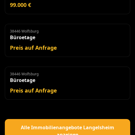
99.000 €
38446 Wolfsburg
Büroetage
Miete
Büroetage
Preis auf Anfrage
38446 Wolfsburg
Büroetage
Miete
Büroetage
Preis auf Anfrage
Alle Immobilienangebote Langelsheim
anzeigen