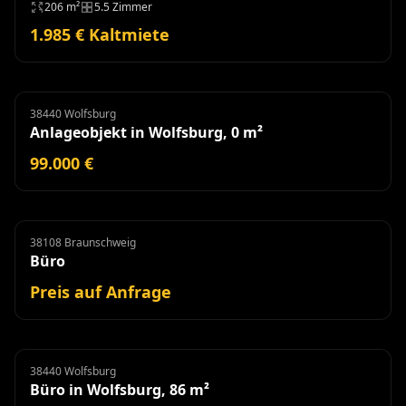
206 m²
5.5 Zimmer
1.985 € Kaltmiete
38440 Wolfsburg
Anlageobjekt
Anlageobjekt in Wolfsburg, 0 m²
99.000 €
38108 Braunschweig
Büro
Miete
Büro
Preis auf Anfrage
38440 Wolfsburg
Büro
Büro in Wolfsburg, 86 m²