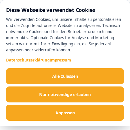
0511 13221100
#1 Makler in Hannover
Diese Webseite verwendet Cookies
Wir verwenden Cookies, um unsere Inhalte zu personalisieren
und die Zugriffe auf unsere Website zu analysieren. Technisch
Men
notwendige Cookies sind für den Betrieb erforderlich und
immer aktiv. Optionale Cookies für Analyse und Marketing
setzen wir nur mit Ihrer Einwilligung ein, die Sie jederzeit
anpassen oder widerrufen können.
Datenschutzerklärung
Impressum
Alle zulassen
Nur notwendige erlauben
Anpassen