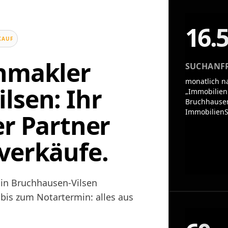
16.
KAUF
enmakler
SUCHANF
monatlich n
lsen: Ihr
„Immobilien
Bruchhausen
ImmobilienS
er Partner
verkäufe.
 in Bruchhausen-Vilsen
 bis zum Notartermin: alles aus