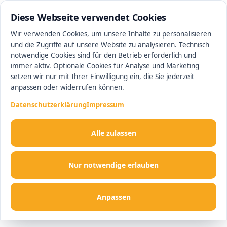
0511 13221100
#1 Makler in Hannover
Diese Webseite verwendet Cookies
Wir verwenden Cookies, um unsere Inhalte zu personalisieren
und die Zugriffe auf unsere Website zu analysieren. Technisch
Men
notwendige Cookies sind für den Betrieb erforderlich und
immer aktiv. Optionale Cookies für Analyse und Marketing
setzen wir nur mit Ihrer Einwilligung ein, die Sie jederzeit
anpassen oder widerrufen können.
Datenschutzerklärung
Impressum
Alle zulassen
Nur notwendige erlauben
Anpassen