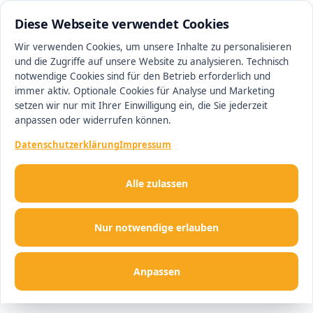
0511 13221100
#1 Makler in Hannover
Diese Webseite verwendet Cookies
Wir verwenden Cookies, um unsere Inhalte zu personalisieren
und die Zugriffe auf unsere Website zu analysieren. Technisch
Men
notwendige Cookies sind für den Betrieb erforderlich und
immer aktiv. Optionale Cookies für Analyse und Marketing
setzen wir nur mit Ihrer Einwilligung ein, die Sie jederzeit
anpassen oder widerrufen können.
Datenschutzerklärung
Impressum
Alle zulassen
Nur notwendige erlauben
Anpassen