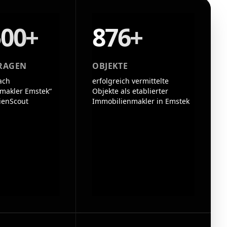
500+
876+
RAGEN
OBJEKTE
ach
erfolgreich vermittelte
makler Emstek“
Objekte als etablierter
ienScout
Immobilienmakler in Emstek