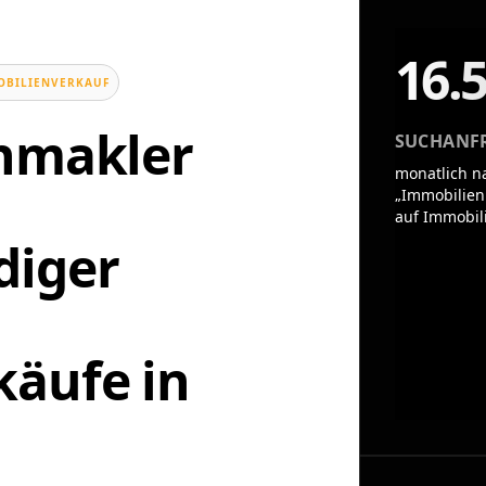
16.
OBILIENVERKAUF
enmakler
SUCHANF
monatlich n
„Immobilien
auf Immobil
diger
äufe in