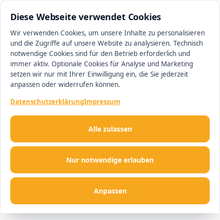
0511 13221100
#1 Makler in Hannover
Diese Webseite verwendet Cookies
Wir verwenden Cookies, um unsere Inhalte zu personalisieren
und die Zugriffe auf unsere Website zu analysieren. Technisch
Men
notwendige Cookies sind für den Betrieb erforderlich und
immer aktiv. Optionale Cookies für Analyse und Marketing
setzen wir nur mit Ihrer Einwilligung ein, die Sie jederzeit
anpassen oder widerrufen können.
Datenschutzerklärung
Impressum
Alle zulassen
Nur notwendige erlauben
Anpassen