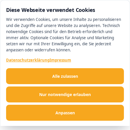
0511 13221100
#1 Makler in Hannover
Diese Webseite verwendet Cookies
Wir verwenden Cookies, um unsere Inhalte zu personalisieren
und die Zugriffe auf unsere Website zu analysieren. Technisch
Men
notwendige Cookies sind für den Betrieb erforderlich und
immer aktiv. Optionale Cookies für Analyse und Marketing
setzen wir nur mit Ihrer Einwilligung ein, die Sie jederzeit
anpassen oder widerrufen können.
Datenschutzerklärung
Impressum
Alle zulassen
Nur notwendige erlauben
Anpassen