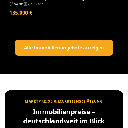
54 m²
2 Zimmer
Modernisierung
135.000 €
Alle Immobilienangebote anzeigen
MARKTPREISE & MARKTEINSCHÄTZUNG
Immobilienpreise –
deutschlandweit im Blick