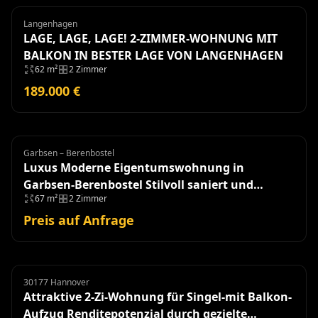
Langenhagen
Wohnung
LAGE, LAGE, LAGE! 2-ZIMMER-WOHNUNG MIT
BALKON IN BESTER LAGE VON LANGENHAGEN
62 m²
2 Zimmer
189.000 €
Garbsen – Berenbostel
Eigentumswohnung
Luxus Moderne Eigentumswohnung in
Garbsen-Berenbostel Stilvoll saniert und
67 m²
2 Zimmer
einzugsbereit!
Preis auf Anfrage
30177 Hannover
Eigentumswohnung
Attraktive 2-Zi-Wohnung für Singel-mit Balkon-
Aufzug Renditepotenzial durch gezielte