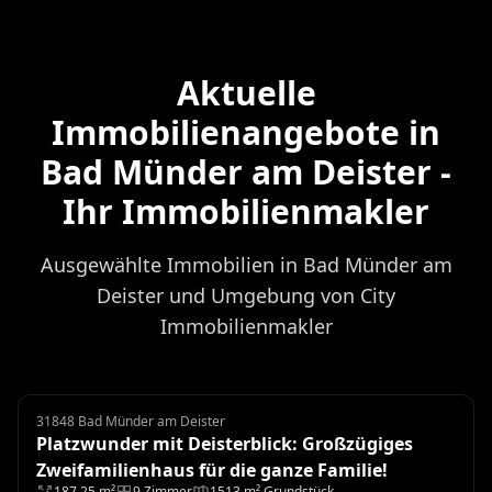
Aktuelle
Immobilienangebote in
Bad Münder am Deister -
Ihr Immobilienmakler
Ausgewählte Immobilien in Bad Münder am
Deister und Umgebung von City
Immobilienmakler
31848 Bad Münder am Deister
Zweifamilienhaus
Platzwunder mit Deisterblick: Großzügiges
Zweifamilienhaus für die ganze Familie!
187.25 m²
9 Zimmer
1513 m² Grundstück