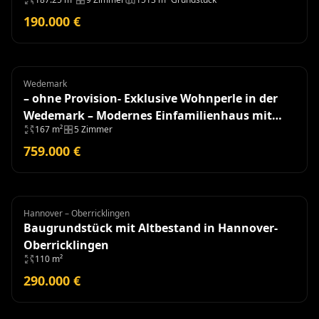
190.000 €
Wedemark
Einfamilienhaus
– ohne Provision- Exklusive Wohnperle in der
Wedemark – Modernes Einfamilienhaus mit
167 m²
5 Zimmer
hochwertiger Ausstattung
759.000 €
Hannover – Oberricklingen
Grundstück
Baugrundstück mit Altbestand in Hannover-
Oberricklingen
110 m²
290.000 €