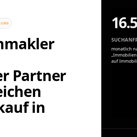
16.
UNG
enmakler
SUCHANF
monatlich n
„Immobilien
auf Immobil
er Partner
eichen
auf in