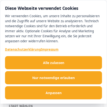
0511 13221100
#1 Makler in Deutschland
Diese Webseite verwendet Cookies
Wir verwenden Cookies, um unsere Inhalte zu personalisieren
und die Zugriffe auf unsere Website zu analysieren. Technisch
Men
notwendige Cookies sind für den Betrieb erforderlich und
immer aktiv. Optionale Cookies für Analyse und Marketing
setzen wir nur mit Ihrer Einwilligung ein, die Sie jederzeit
PREIS-EXPLORER
anpassen oder widerrufen können.
Immobilienpreise in
Datenschutzerklärung
Impressum
Deutschland
Alle zulassen
Kauf- und Mietpreise je m² — transparent
Nur notwendige erlauben
erklärt, mit Trends und Karten dort, wo wir
Daten haben.
Anpassen
STADT WÄHLEN