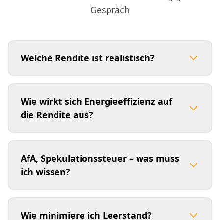
Gespräch
Welche Rendite ist realistisch?
Abhängig von Lage,
Objektzustand
, Energie
und Finanzierung. Wir rechnen konservativ mit
Wie wirkt sich Energieeffizienz auf
Sensitivitäten – Ziel ist ein tragfähiger Cashflow.
die Rendite aus?
Bessere Effizienz senkt Nebenkosten und
erhöht Vermietbarkeit/Exit. Investitionen
AfA, Spekulationssteuer – was muss
sollten in Paketen mit hoher €-Wirkung
ich wissen?
priorisiert werden.
AfA kann Erträge mindern; Haltedauer
beeinflusst die steuerliche Behandlung von
Wie minimiere ich Leerstand?