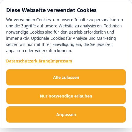
0511 13221100
#1 Makler in Hannover
Diese Webseite verwendet Cookies
Wir verwenden Cookies, um unsere Inhalte zu personalisieren
und die Zugriffe auf unsere Website zu analysieren. Technisch
Men
notwendige Cookies sind für den Betrieb erforderlich und
immer aktiv. Optionale Cookies für Analyse und Marketing
setzen wir nur mit Ihrer Einwilligung ein, die Sie jederzeit
anpassen oder widerrufen können.
Datenschutzerklärung
Impressum
Alle zulassen
Nur notwendige erlauben
Anpassen