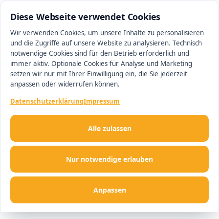
0511 13221100
#1 Makler in Hannover
Diese Webseite verwendet Cookies
Wir verwenden Cookies, um unsere Inhalte zu personalisieren
und die Zugriffe auf unsere Website zu analysieren. Technisch
Men
notwendige Cookies sind für den Betrieb erforderlich und
immer aktiv. Optionale Cookies für Analyse und Marketing
setzen wir nur mit Ihrer Einwilligung ein, die Sie jederzeit
anpassen oder widerrufen können.
Datenschutzerklärung
Impressum
Alle zulassen
Nur notwendige erlauben
Anpassen