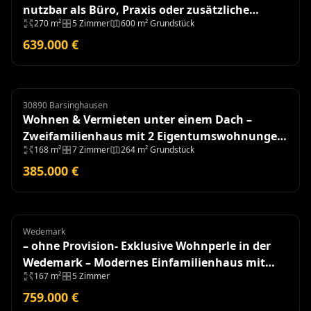
nutzbar als Büro, Praxis oder zusätzliche
270 m²
5 Zimmer
600 m² Grundstück
Wohnung
639.000 €
30890 Barsinghausen
Zweifamilienhaus
Wohnen & Vermieten unter einem Dach –
Zweifamilienhaus mit 2 Eigentumswohnungen
168 m²
7 Zimmer
264 m² Grundstück
und Garagen
385.000 €
Wedemark
Einfamilienhaus
– ohne Provision- Exklusive Wohnperle in der
Wedemark – Modernes Einfamilienhaus mit
167 m²
5 Zimmer
hochwertiger Ausstattung
759.000 €