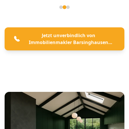
Seite 2 von 3
Jetzt unverbindlich von
Immobilienmakler Barsinghausen
beraten lassen