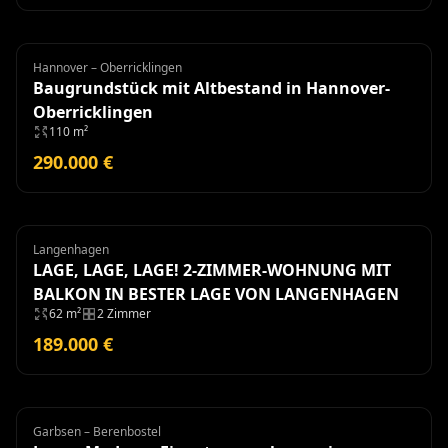
Hannover – Oberricklingen
Grundstück
Baugrundstück mit Altbestand in Hannover-
Oberricklingen
110 m²
290.000 €
Langenhagen
Wohnung
LAGE, LAGE, LAGE! 2-ZIMMER-WOHNUNG MIT
BALKON IN BESTER LAGE VON LANGENHAGEN
62 m²
2 Zimmer
189.000 €
Garbsen – Berenbostel
Eigentumswohnung