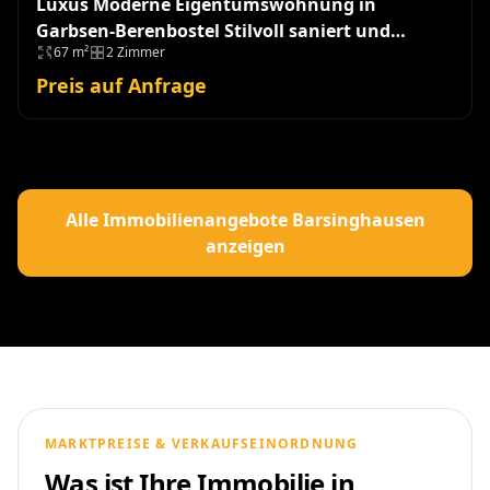
Luxus Moderne Eigentumswohnung in
Garbsen-Berenbostel Stilvoll saniert und
67 m²
2 Zimmer
einzugsbereit!
Preis auf Anfrage
Alle Immobilienangebote Barsinghausen
anzeigen
MARKTPREISE & VERKAUFSEINORDNUNG
Was ist Ihre Immobilie in