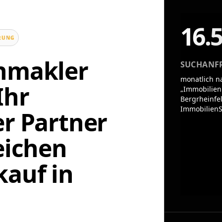
16.
UNG
enmakler
SUCHANF
monatlich n
Ihr
„Immobilien
Bergrheinfel
ImmobilienS
er Partner
eichen
auf in