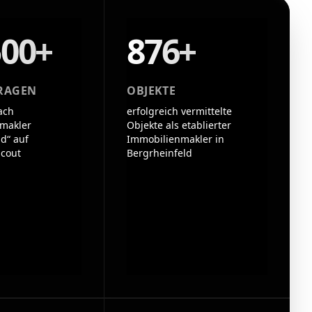
500+
876+
RAGEN
OBJEKTE
ach
erfolgreich vermittelte
makler
Objekte als etablierter
d“ auf
Immobilienmakler in
cout
Bergrheinfeld