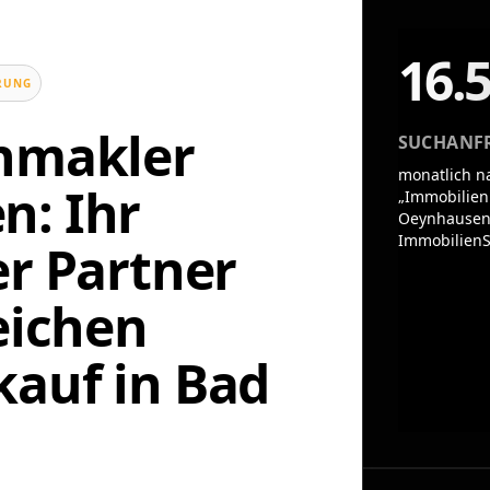
16.
UNG
enmakler
SUCHANF
monatlich n
n: Ihr
„Immobilien
Oeynhausen
ImmobilienS
er Partner
eichen
auf in Bad