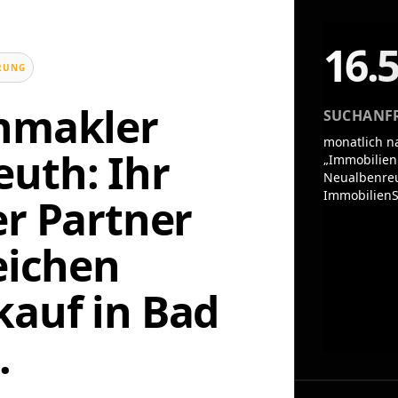
16.
UNG
enmakler
SUCHANF
monatlich n
uth: Ihr
„Immobilien
Neualbenreu
ImmobilienS
er Partner
eichen
auf in Bad
.