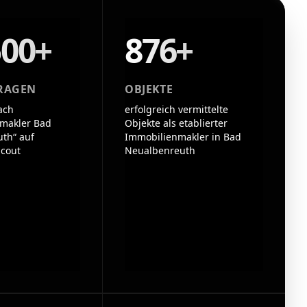
500+
876+
RAGEN
OBJEKTE
ach
erfolgreich vermittelte
makler Bad
Objekte als etablierter
th“ auf
Immobilienmakler in Bad
cout
Neualbenreuth