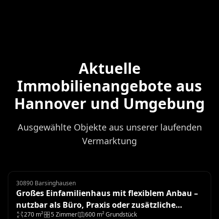
Aktuelle
Immobilienangebote aus
Hannover und Umgebung
Ausgewählte Objekte aus unserer laufenden
Vermarktung
30890 Barsinghausen
Einfamilienhaus
Großes Einfamilienhaus mit flexiblem Anbau –
nutzbar als Büro, Praxis oder zusätzliche
270 m²
5 Zimmer
600 m² Grundstück
Wohnung