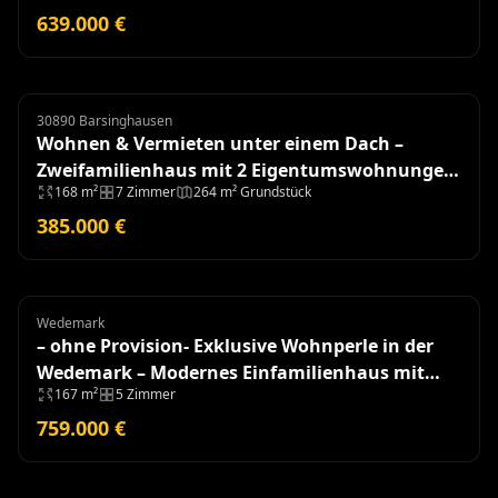
639.000 €
30890 Barsinghausen
Zweifamilienhaus
Wohnen & Vermieten unter einem Dach –
Zweifamilienhaus mit 2 Eigentumswohnungen
168 m²
7 Zimmer
264 m² Grundstück
und Garagen
385.000 €
Wedemark
Einfamilienhaus
– ohne Provision- Exklusive Wohnperle in der
Wedemark – Modernes Einfamilienhaus mit
167 m²
5 Zimmer
hochwertiger Ausstattung
759.000 €