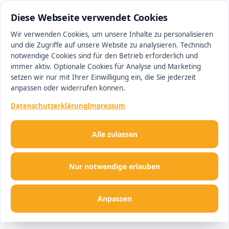
0511 13221100
#1 Makler in Hannover
Diese Webseite verwendet Cookies
Wir verwenden Cookies, um unsere Inhalte zu personalisieren
und die Zugriffe auf unsere Website zu analysieren. Technisch
Men
notwendige Cookies sind für den Betrieb erforderlich und
immer aktiv. Optionale Cookies für Analyse und Marketing
setzen wir nur mit Ihrer Einwilligung ein, die Sie jederzeit
anpassen oder widerrufen können.
Datenschutzerklärung
Impressum
Alle zulassen
Nur notwendige erlauben
Anpassen