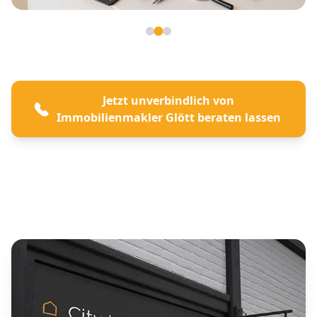
Seite 2 von 3
Jetzt unverbindlich von
Immobilienmakler Glött beraten lassen