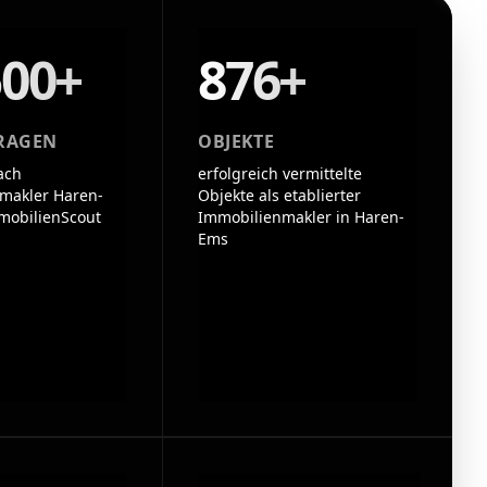
500+
876+
RAGEN
OBJEKTE
ach
erfolgreich vermittelte
makler Haren-
Objekte als etablierter
mobilienScout
Immobilienmakler in Haren-
Ems