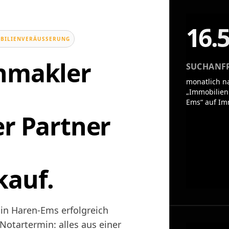
16.
BILIENVERÄUSSERUNG
enmakler
SUCHANF
monatlich n
„Immobilien
Ems“ auf Im
er Partner
kauf.
 in Haren-Ems erfolgreich
otartermin: alles aus einer