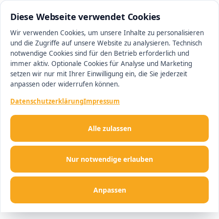
0511 13221100
#1 Makler in Hannover
Diese Webseite verwendet Cookies
Wir verwenden Cookies, um unsere Inhalte zu personalisieren
und die Zugriffe auf unsere Website zu analysieren. Technisch
Men
notwendige Cookies sind für den Betrieb erforderlich und
immer aktiv. Optionale Cookies für Analyse und Marketing
setzen wir nur mit Ihrer Einwilligung ein, die Sie jederzeit
anpassen oder widerrufen können.
Datenschutzerklärung
Impressum
Alle zulassen
Nur notwendige erlauben
Anpassen