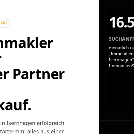
16.
KAUF
enmakler
SUCHANF
monatlich n
r
„Immobilien
Isernhagen“
ImmobilienS
er Partner
kauf.
in Isernhagen erfolgreich
artermin: alles aus einer