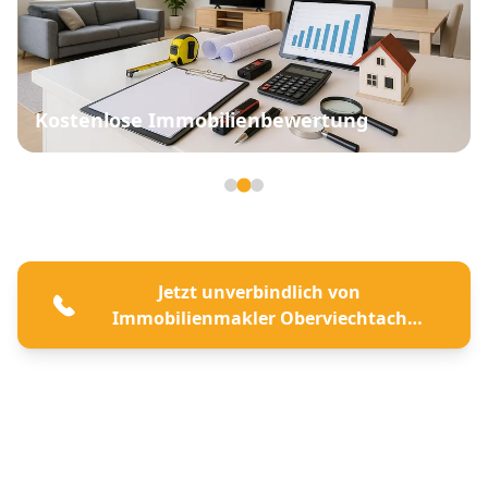
Kostenlose Immobilienbewertung
Seite 2 von 3
Jetzt unverbindlich von
Immobilienmakler Oberviechtach
beraten lassen