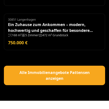
30851 Langenhagen
Doppelhaushälfte
Ein Zuhause zum Ankommen – modern,
hochwertig und geschaffen für besondere
168 m²
5 Zimmer
472 m² Grundstück
Momente - Baujahr 2018
750.000 €
Alle Immobilienangebote Pattensen
anzeigen