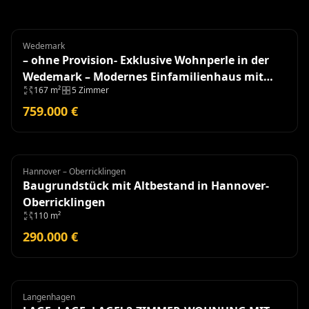
Wedemark
Einfamilienhaus
– ohne Provision- Exklusive Wohnperle in der
Wedemark – Modernes Einfamilienhaus mit
167 m²
5 Zimmer
hochwertiger Ausstattung
759.000 €
Hannover – Oberricklingen
Grundstück
Baugrundstück mit Altbestand in Hannover-
Oberricklingen
110 m²
290.000 €
Langenhagen
Wohnung