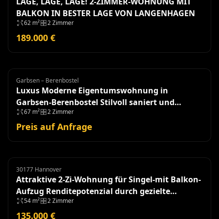
LAGE, LAGE, LAGE! 2-ZIMMER-WOHNUNG MIT
BALKON IN BESTER LAGE VON LANGENHAGEN
62 m²
2 Zimmer
189.000 €
Garbsen – Berenbostel
Eigentumswohnung
Luxus Moderne Eigentumswohnung in
Garbsen-Berenbostel Stilvoll saniert und
67 m²
2 Zimmer
einzugsbereit!
Preis auf Anfrage
30177 Hannover
Eigentumswohnung
Attraktive 2-Zi-Wohnung für Singel-mit Balkon-
Aufzug Renditepotenzial durch gezielte
54 m²
2 Zimmer
Modernisierung
135.000 €