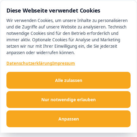
0511 13221100
#1 Makler in Hannover
Diese Webseite verwendet Cookies
Wir verwenden Cookies, um unsere Inhalte zu personalisieren
und die Zugriffe auf unsere Website zu analysieren. Technisch
Men
notwendige Cookies sind für den Betrieb erforderlich und
immer aktiv. Optionale Cookies für Analyse und Marketing
setzen wir nur mit Ihrer Einwilligung ein, die Sie jederzeit
anpassen oder widerrufen können.
Datenschutzerklärung
Impressum
Alle zulassen
Nur notwendige erlauben
Anpassen