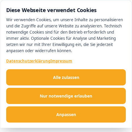
0511 13221100
#1 Makler in Hannover
Diese Webseite verwendet Cookies
Wir verwenden Cookies, um unsere Inhalte zu personalisieren
und die Zugriffe auf unsere Website zu analysieren. Technisch
Men
notwendige Cookies sind für den Betrieb erforderlich und
immer aktiv. Optionale Cookies für Analyse und Marketing
setzen wir nur mit Ihrer Einwilligung ein, die Sie jederzeit
anpassen oder widerrufen können.
Datenschutzerklärung
Impressum
Alle zulassen
Nur notwendige erlauben
Anpassen