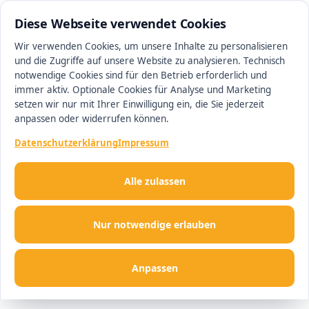
0511 13221100
#1 Makler in Hannover
Diese Webseite verwendet Cookies
Wir verwenden Cookies, um unsere Inhalte zu personalisieren
und die Zugriffe auf unsere Website zu analysieren. Technisch
Men
notwendige Cookies sind für den Betrieb erforderlich und
immer aktiv. Optionale Cookies für Analyse und Marketing
setzen wir nur mit Ihrer Einwilligung ein, die Sie jederzeit
anpassen oder widerrufen können.
Datenschutzerklärung
Impressum
Alle zulassen
Nur notwendige erlauben
Anpassen