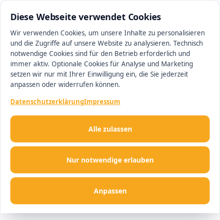
0511 13221100
#1 Makler in Hannover
Diese Webseite verwendet Cookies
Wir verwenden Cookies, um unsere Inhalte zu personalisieren
und die Zugriffe auf unsere Website zu analysieren. Technisch
Men
notwendige Cookies sind für den Betrieb erforderlich und
immer aktiv. Optionale Cookies für Analyse und Marketing
setzen wir nur mit Ihrer Einwilligung ein, die Sie jederzeit
anpassen oder widerrufen können.
Datenschutzerklärung
Impressum
Alle zulassen
Nur notwendige erlauben
Anpassen