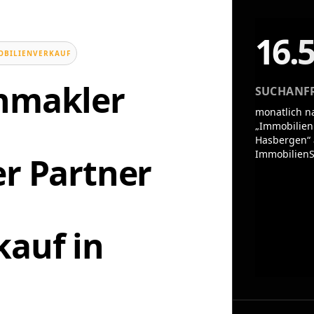
16.
OBILIENVERKAUF
enmakler
SUCHANF
monatlich n
„Immobilien
Hasbergen“ 
ImmobilienS
er Partner
auf in