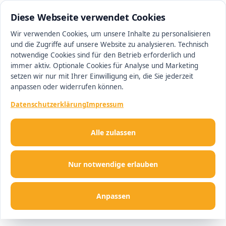
0511 13221100
#1 Makler in Hannover
Diese Webseite verwendet Cookies
Wir verwenden Cookies, um unsere Inhalte zu personalisieren
und die Zugriffe auf unsere Website zu analysieren. Technisch
Men
notwendige Cookies sind für den Betrieb erforderlich und
immer aktiv. Optionale Cookies für Analyse und Marketing
setzen wir nur mit Ihrer Einwilligung ein, die Sie jederzeit
anpassen oder widerrufen können.
Datenschutzerklärung
Impressum
Alle zulassen
Nur notwendige erlauben
Anpassen