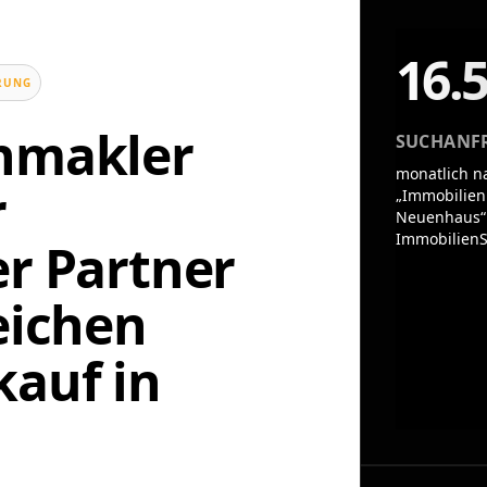
16.
UNG
enmakler
SUCHANF
monatlich n
r
„Immobilien
Neuenhaus“
ImmobilienS
er Partner
eichen
auf in