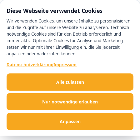
0511 13221100
#1 Makler in Hannover
Diese Webseite verwendet Cookies
Wir verwenden Cookies, um unsere Inhalte zu personalisieren
und die Zugriffe auf unsere Website zu analysieren. Technisch
Men
notwendige Cookies sind für den Betrieb erforderlich und
immer aktiv. Optionale Cookies für Analyse und Marketing
setzen wir nur mit Ihrer Einwilligung ein, die Sie jederzeit
anpassen oder widerrufen können.
Datenschutzerklärung
Impressum
Alle zulassen
Nur notwendige erlauben
Anpassen