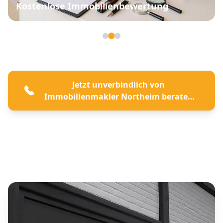
Kostenlose Immobilienbewertung
Seite 2 von 3
Jetzt unverbindlich von
Immobilienmakler Northeim beraten
lassen