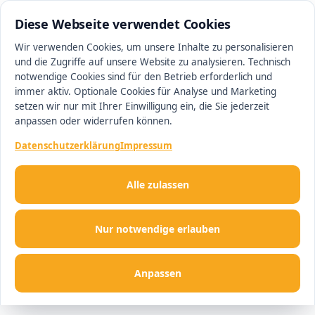
0511 13221100
#1 Makler in Hannover
Diese Webseite verwendet Cookies
Wir verwenden Cookies, um unsere Inhalte zu personalisieren
und die Zugriffe auf unsere Website zu analysieren. Technisch
Men
notwendige Cookies sind für den Betrieb erforderlich und
immer aktiv. Optionale Cookies für Analyse und Marketing
setzen wir nur mit Ihrer Einwilligung ein, die Sie jederzeit
anpassen oder widerrufen können.
Datenschutzerklärung
Impressum
Alle zulassen
Nur notwendige erlauben
Anpassen