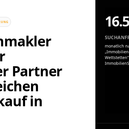
16.
UNG
enmakler
SUCHANF
monatlich n
r
„Immobilien
Wettstetten“
ImmobilienS
er Partner
eichen
auf in