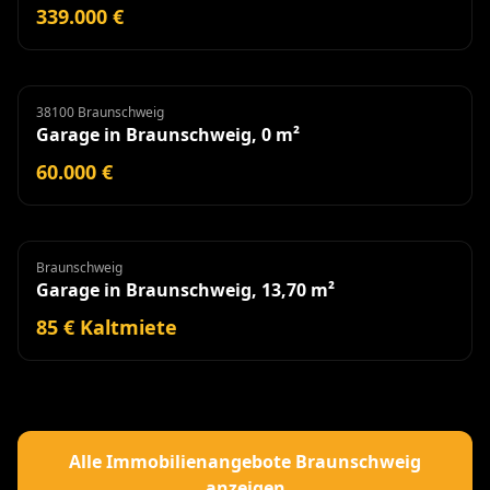
339.000 €
38100 Braunschweig
Garage
Garage in Braunschweig, 0 m²
60.000 €
Braunschweig
Garage
Miete
Garage in Braunschweig, 13,70 m²
85 € Kaltmiete
Alle Immobilienangebote Braunschweig
anzeigen