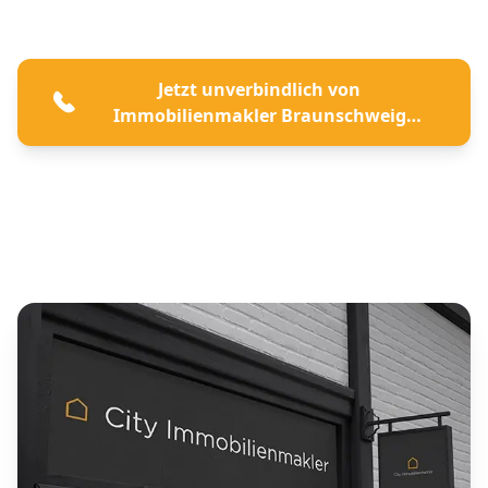
Seite 2 von 3
Jetzt unverbindlich von
Immobilienmakler Braunschweig
beraten lassen