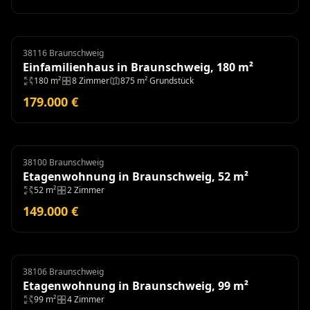
38116 Braunschweig
Einfamilienhaus
Einfamilienhaus in Braunschweig, 180 m²
180 m²
8 Zimmer
875 m² Grundstück
179.000 €
38100 Braunschweig
Etagenwohnung
Etagenwohnung in Braunschweig, 52 m²
52 m²
2 Zimmer
149.000 €
38106 Braunschweig
Etagenwohnung
Etagenwohnung in Braunschweig, 99 m²
99 m²
4 Zimmer