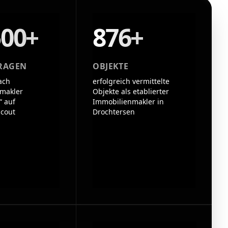
500+
876+
RAGEN
OBJEKTE
ach
erfolgreich vermittelte
makler
Objekte als etablierter
“ auf
Immobilienmakler in
cout
Drochtersen