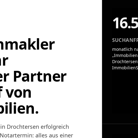
16.
enmakler
SUCHANF
monatlich n
hr
„Immobilien
Drochtersen
ImmobilienS
er Partner
f von
lien.
in Drochtersen erfolgreich
otartermin: alles aus einer