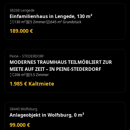
38268 Lengede
Einfamilienhaus
Einfamilienhaus in Lengede, 130 m²
130 m²
5 Zimmer
645 m² Grundstück
189.000 €
Peine – STEDERDORF
Haus
Miete
MODERNES TRAUMHAUS TEILMÖBLIERT ZUR
MIETE AUF ZEIT – IN PEINE-STEDERDORF
206 m²
5.5 Zimmer
1.985 € Kaltmiete
38440 Wolfsburg
Anlageobjekt
Anlageobjekt in Wolfsburg, 0 m²
99.000 €