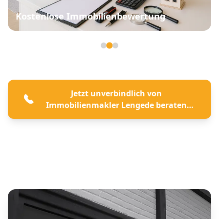
Kostenlose Immobilienbewertung
Seite 2 von 3
Jetzt unverbindlich von
Immobilienmakler Lengede beraten
lassen