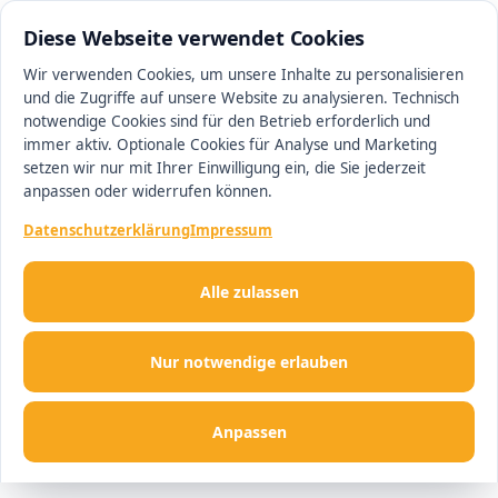
0511 13221100
#1 Makler in Hannover
Diese Webseite verwendet Cookies
Wir verwenden Cookies, um unsere Inhalte zu personalisieren
und die Zugriffe auf unsere Website zu analysieren. Technisch
Men
notwendige Cookies sind für den Betrieb erforderlich und
immer aktiv. Optionale Cookies für Analyse und Marketing
setzen wir nur mit Ihrer Einwilligung ein, die Sie jederzeit
anpassen oder widerrufen können.
Datenschutzerklärung
Impressum
Alle zulassen
Nur notwendige erlauben
Anpassen