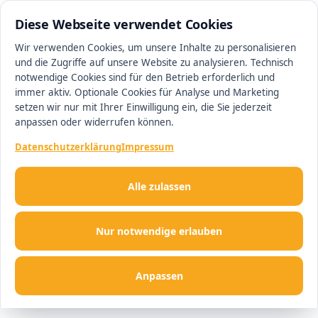
0511 13221100
#1 Makler in Hannover
Diese Webseite verwendet Cookies
Wir verwenden Cookies, um unsere Inhalte zu personalisieren
und die Zugriffe auf unsere Website zu analysieren. Technisch
Men
notwendige Cookies sind für den Betrieb erforderlich und
immer aktiv. Optionale Cookies für Analyse und Marketing
setzen wir nur mit Ihrer Einwilligung ein, die Sie jederzeit
anpassen oder widerrufen können.
Datenschutzerklärung
Impressum
Alle zulassen
Nur notwendige erlauben
Anpassen