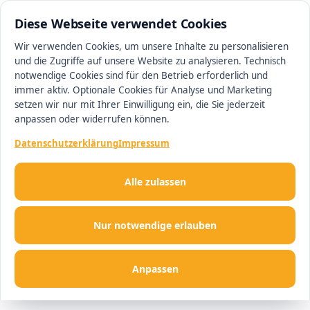
0511 13221100
#1 Makler in Hannover
Diese Webseite verwendet Cookies
Wir verwenden Cookies, um unsere Inhalte zu personalisieren
und die Zugriffe auf unsere Website zu analysieren. Technisch
Men
notwendige Cookies sind für den Betrieb erforderlich und
immer aktiv. Optionale Cookies für Analyse und Marketing
setzen wir nur mit Ihrer Einwilligung ein, die Sie jederzeit
anpassen oder widerrufen können.
Datenschutzerklärung
Impressum
Alle zulassen
Nur notwendige erlauben
Anpassen