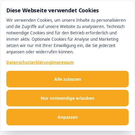
0511 13221100
#1 Makler in Hannover
Diese Webseite verwendet Cookies
Wir verwenden Cookies, um unsere Inhalte zu personalisieren
und die Zugriffe auf unsere Website zu analysieren. Technisch
Men
notwendige Cookies sind für den Betrieb erforderlich und
immer aktiv. Optionale Cookies für Analyse und Marketing
setzen wir nur mit Ihrer Einwilligung ein, die Sie jederzeit
anpassen oder widerrufen können.
Datenschutzerklärung
Impressum
Alle zulassen
Nur notwendige erlauben
Anpassen