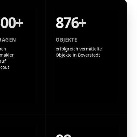
500+
876+
RAGEN
OBJEKTE
ach
erfolgreich vermittelte
makler
Objekte in Beverstedt
auf
cout