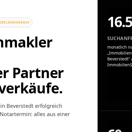
16.
OBILIENVERKAUF
enmakler
SUCHANF
monatlich n
„Immobilien
Beverstedt“ 
ImmobilienS
er Partner
verkäufe.
in Beverstedt erfolgreich
otartermin: alles aus einer