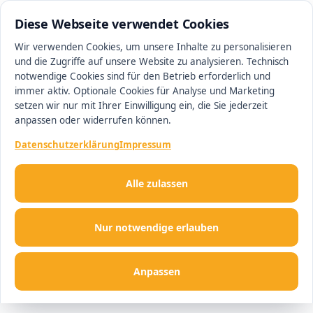
0511 13221100
#1 Makler in Hannover
Diese Webseite verwendet Cookies
Wir verwenden Cookies, um unsere Inhalte zu personalisieren
und die Zugriffe auf unsere Website zu analysieren. Technisch
Men
notwendige Cookies sind für den Betrieb erforderlich und
immer aktiv. Optionale Cookies für Analyse und Marketing
setzen wir nur mit Ihrer Einwilligung ein, die Sie jederzeit
anpassen oder widerrufen können.
Datenschutzerklärung
Impressum
Alle zulassen
Nur notwendige erlauben
Anpassen