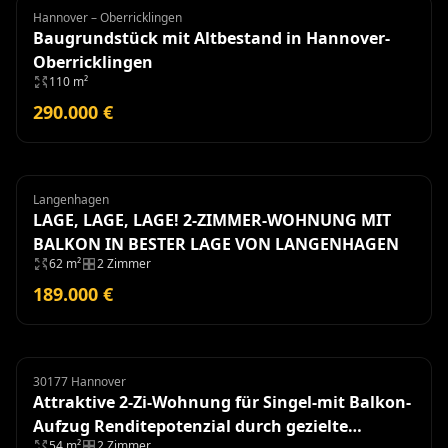
Hannover – Oberricklingen
Grundstück
Baugrundstück mit Altbestand in Hannover-
Oberricklingen
110 m²
290.000 €
Langenhagen
Wohnung
LAGE, LAGE, LAGE! 2-ZIMMER-WOHNUNG MIT
BALKON IN BESTER LAGE VON LANGENHAGEN
62 m²
2 Zimmer
189.000 €
30177 Hannover
Eigentumswohnung
Attraktive 2-Zi-Wohnung für Singel-mit Balkon-
Aufzug Renditepotenzial durch gezielte
54 m²
2 Zimmer