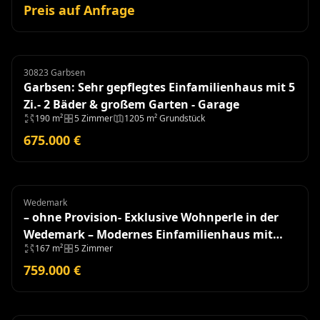
Preis auf Anfrage
30823 Garbsen
Einfamilienhaus
Garbsen: Sehr gepflegtes Einfamilienhaus mit 5
Zi.- 2 Bäder & großem Garten - Garage
190 m²
5 Zimmer
1205 m² Grundstück
675.000 €
Wedemark
Einfamilienhaus
– ohne Provision- Exklusive Wohnperle in der
Wedemark – Modernes Einfamilienhaus mit
167 m²
5 Zimmer
hochwertiger Ausstattung
759.000 €