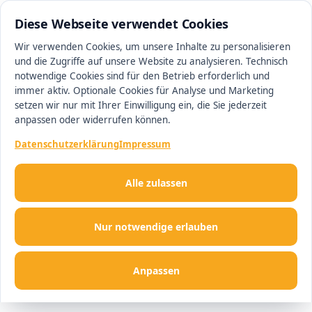
0511 13221100
#1 Makler in Hannover
Diese Webseite verwendet Cookies
Wir verwenden Cookies, um unsere Inhalte zu personalisieren
und die Zugriffe auf unsere Website zu analysieren. Technisch
Men
notwendige Cookies sind für den Betrieb erforderlich und
immer aktiv. Optionale Cookies für Analyse und Marketing
setzen wir nur mit Ihrer Einwilligung ein, die Sie jederzeit
anpassen oder widerrufen können.
Datenschutzerklärung
Impressum
Alle zulassen
Nur notwendige erlauben
Anpassen