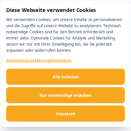
0511 13221100
#1 Makler in Hannover
Diese Webseite verwendet Cookies
Wir verwenden Cookies, um unsere Inhalte zu personalisieren
und die Zugriffe auf unsere Website zu analysieren. Technisch
Men
notwendige Cookies sind für den Betrieb erforderlich und
immer aktiv. Optionale Cookies für Analyse und Marketing
setzen wir nur mit Ihrer Einwilligung ein, die Sie jederzeit
anpassen oder widerrufen können.
Datenschutzerklärung
Impressum
Alle zulassen
Nur notwendige erlauben
Anpassen