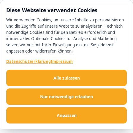
0511 13221100
#1 Makler in Hannover
Diese Webseite verwendet Cookies
Wir verwenden Cookies, um unsere Inhalte zu personalisieren
und die Zugriffe auf unsere Website zu analysieren. Technisch
Men
notwendige Cookies sind für den Betrieb erforderlich und
immer aktiv. Optionale Cookies für Analyse und Marketing
setzen wir nur mit Ihrer Einwilligung ein, die Sie jederzeit
anpassen oder widerrufen können.
Datenschutzerklärung
Impressum
Alle zulassen
Nur notwendige erlauben
Anpassen