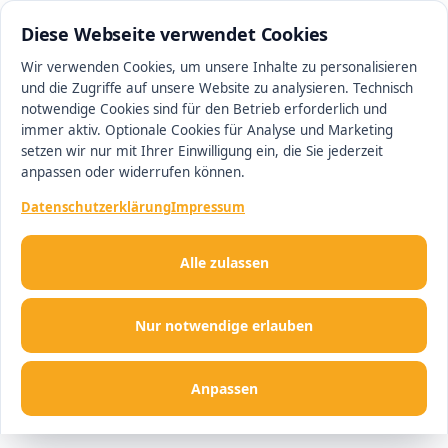
0511 13221100
#1 Makler in Hannover
Diese Webseite verwendet Cookies
Wir verwenden Cookies, um unsere Inhalte zu personalisieren
und die Zugriffe auf unsere Website zu analysieren. Technisch
Men
notwendige Cookies sind für den Betrieb erforderlich und
immer aktiv. Optionale Cookies für Analyse und Marketing
setzen wir nur mit Ihrer Einwilligung ein, die Sie jederzeit
anpassen oder widerrufen können.
Datenschutzerklärung
Impressum
Alle zulassen
Nur notwendige erlauben
Anpassen