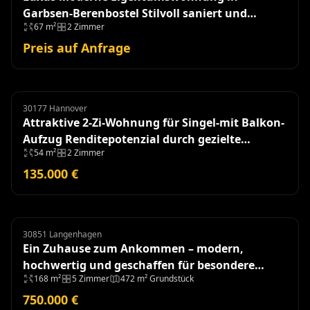
Garbsen-Berenbostel Stilvoll saniert und
67 m²
2 Zimmer
einzugsbereit!
Preis auf Anfrage
30177 Hannover
Eigentumswohnung
Attraktive 2-Zi-Wohnung für Singel-mit Balkon-
Aufzug Renditepotenzial durch gezielte
54 m²
2 Zimmer
Modernisierung
135.000 €
30851 Langenhagen
Doppelhaushälfte
Ein Zuhause zum Ankommen – modern,
hochwertig und geschaffen für besondere
168 m²
5 Zimmer
472 m² Grundstück
Momente - Baujahr 2018
750.000 €