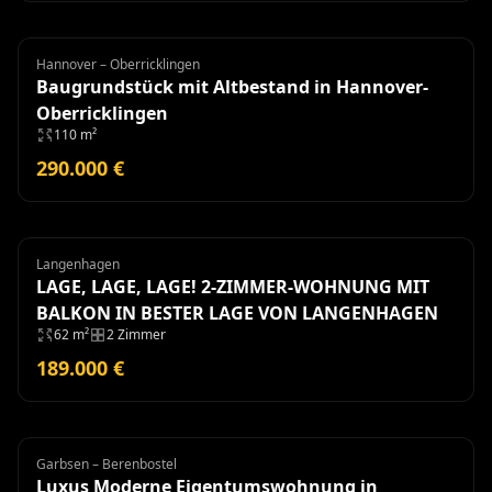
Hannover – Oberricklingen
Grundstück
Baugrundstück mit Altbestand in Hannover-
Oberricklingen
110 m²
290.000 €
Langenhagen
Wohnung
LAGE, LAGE, LAGE! 2-ZIMMER-WOHNUNG MIT
BALKON IN BESTER LAGE VON LANGENHAGEN
62 m²
2 Zimmer
189.000 €
Garbsen – Berenbostel
Eigentumswohnung
Luxus Moderne Eigentumswohnung in