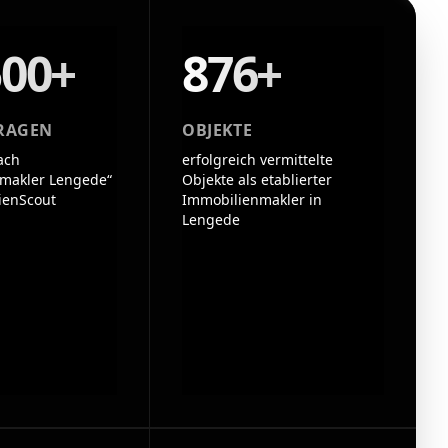
500+
876+
RAGEN
OBJEKTE
ach
erfolgreich vermittelte
makler Lengede“
Objekte als etablierter
ienScout
Immobilienmakler in
Lengede